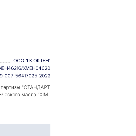
ООО "ГК ОКТЕН"
MEH46216/XMEH04620
.29-007-56417025-2022
пертизы "
СТАНДАРТ
ического масла "
XIM