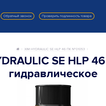
Обратный звонок
Проверить подлинность товара
XIM HYDRAULIC SE HLP 46 ПК №01053
YDRAULIC SE HLP 46
гидравлическое