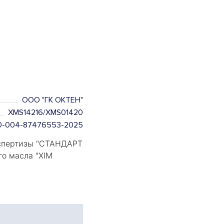
ООО "ГК ОКТЕН"
XMS14216/XMS01420
110-004-87476553-2025
пертизы "
СТАНДАРТ
го масла "
XIM