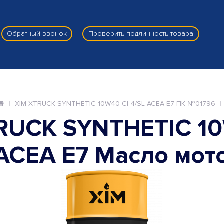
Обратный звонок
Проверить подлинность товара
XIM XTRUCK SYNTHETIC 10W40 CI-4/SL ACEA E7 ПК №01796
RUCK SYNTHETIC 10
 ACEA E7 Масло мот