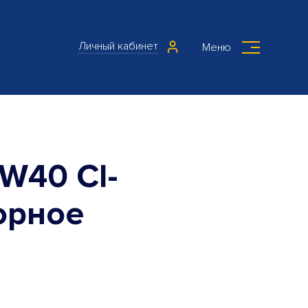
Личный кабинет
Меню
W40 CI-
орное