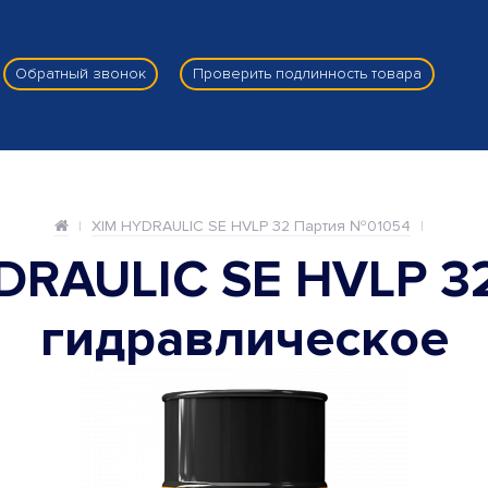
Обратный звонок
Проверить подлинность товара
XIM HYDRAULIC SE HVLP 32 Партия №01054
DRAULIC SE HVLP 3
гидравлическое