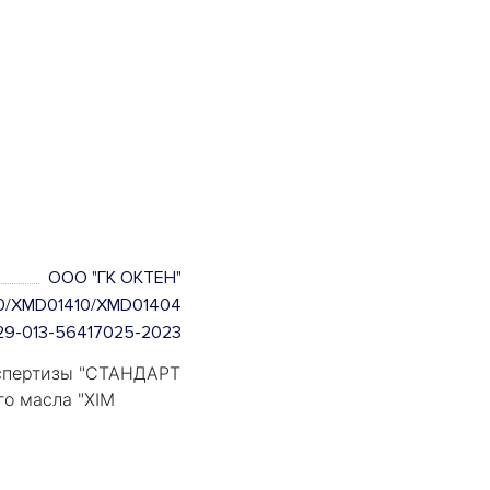
ООО "ГК ОКТЕН"
0/XMD01410/XMD01404
.29-013-56417025-2023
пертизы "
СТАНДАРТ
го масла "
XIM