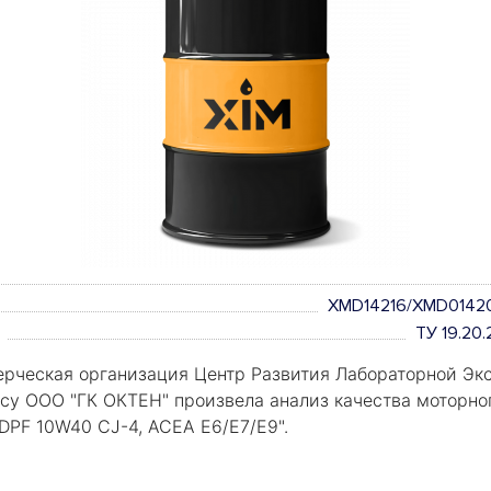
XMD14216/XMD0142
ТУ 19.20
рческая организация Центр Развития Лабораторной Экс
росу ООО "ГК ОКТЕН" произвела анализ качества моторно
PF 10W40 CJ-4, ACEA E6/E7/E9".