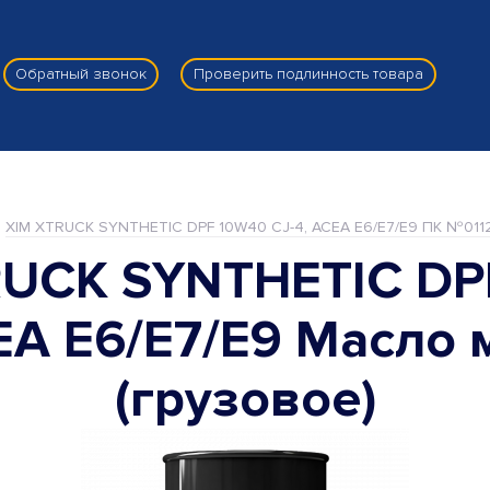
Обратный звонок
Проверить подлинность товара
XIM XTRUCK SYNTHETIC DPF 10W40 CJ-4, ACEA E6/E7/E9 ПК №011
RUCK SYNTHETIC DP
EA E6/E7/E9 Масло
(грузовое)