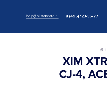
help@oilstandard.ru
8 (495) 123-35-77
XIM XT
CJ-4, AC