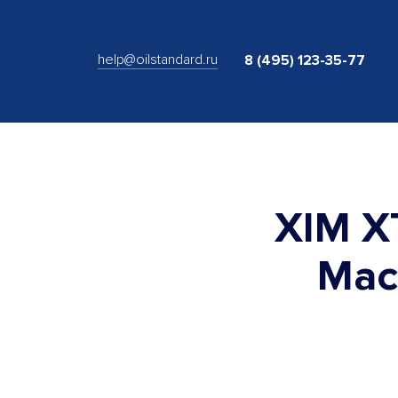
help@oilstandard.ru
8 (495) 123-35-77
XIM X
Мас