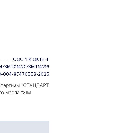
ООО "ГК ОКТЕН"
4/XMT01420/XMT14216
110-004-87476553-2025
пертизы "
СТАНДАРТ
го масла "
XIM