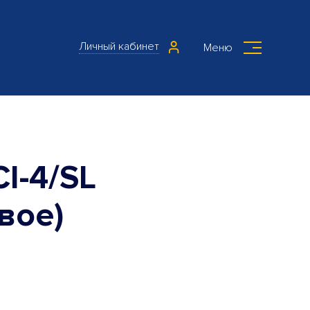
Личный кабинет
Меню
I-4/SL
вое)