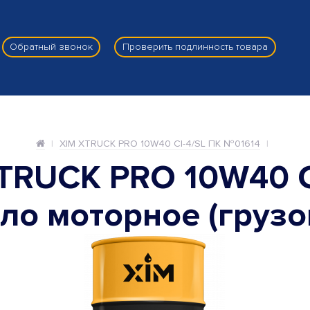
Обратный звонок
Проверить подлинность товара
XIM XTRUCK PRO 10W40 CI-4/SL ПК №01614
TRUCK PRO 10W40 C
ло моторное (грузо